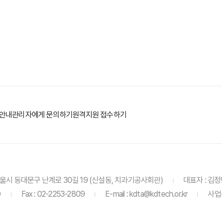
당안내
관리자에게 문의하기
원격지원 접수하기
6 서울시 동대문구 난계로 30길 19 (신설동, 치과기공사회관)
대표자 : 김
0
Fax : 02-2253-2809
E-mail : kdta@kdtech.or.kr
사업등