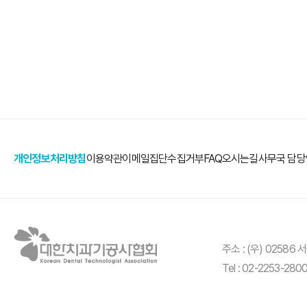
개인정보처리방침
이용약관
이메일집단수집거부
FAQ
오시는길
사무국 담
페이스북바로가기
카카오톡바로가기
주소 : (우) 0258
Tel : 02-2253-280