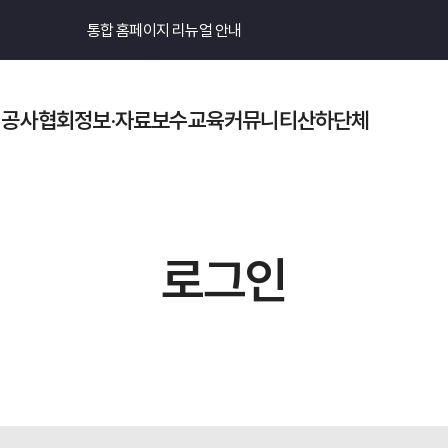
통합 홈페이지 리뉴얼 안내
기공사협회
정보·자료
보수교육
커뮤니티
산하단체
검색
로그인