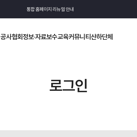
통합 홈페이지 리뉴얼 안내
기공사협회
정보·자료
보수교육
커뮤니티
산하단체
검색
로그인