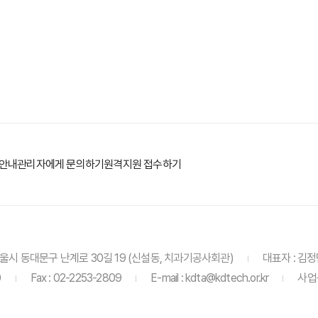
당안내
관리자에게 문의하기
원격지원 접수하기
6 서울시 동대문구 난계로 30길 19 (신설동, 치과기공사회관)
대표자 : 김
0
Fax : 02-2253-2809
E-mail : kdta@kdtech.or.kr
사업등