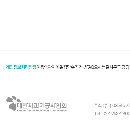
개인정보처리방침
이용약관
이메일집단수집거부
FAQ
오시는길
사무국 담
페이스북바로가기
카카오톡바로가기
주소 : (우) 0258
Tel : 02-2253-280