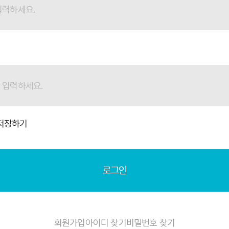
저장하기
로그인
회원가입
아이디 찾기
비밀번호 찾기