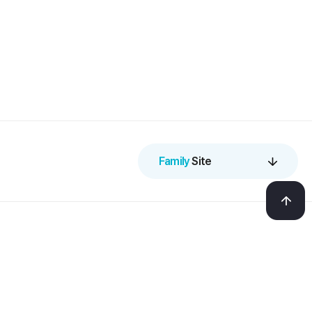
Family
Site
정민
록번호 : 202-82-30649