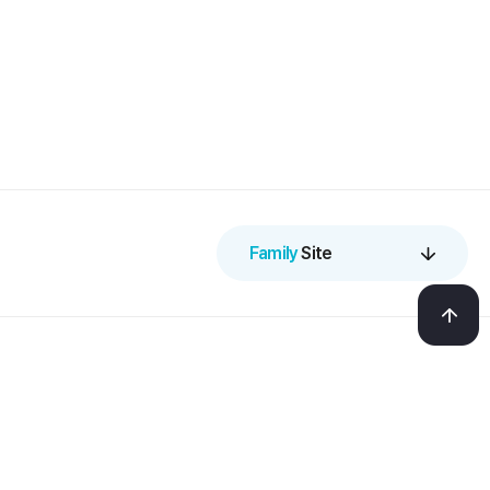
Family
Site
정민
록번호 : 202-82-30649