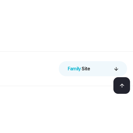
Family
Site
정민
록번호 : 202-82-30649